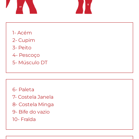
5
17
1- Acém
2- Cupim
3- Peito
4- Pescoço
5- Músculo DT
6- Paleta
7- Costela Janela
8- Costela Minga
9- Bife do vazio
10- Fralda