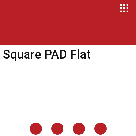
Square PAD Flat
Prima Foods S/A
Mantemos a tradição e a inovação juntas para a produção
de carnes de alta qualidade.