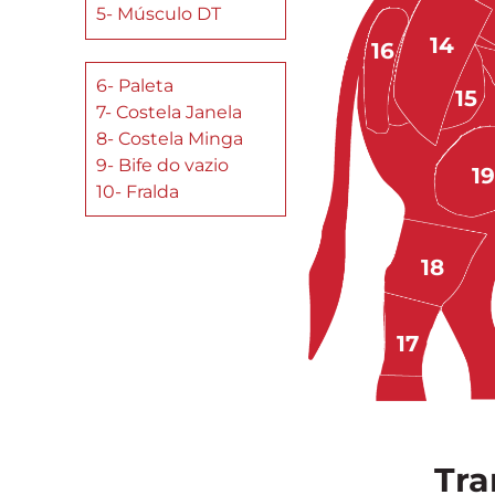
5- Músculo DT
14
16
6- Paleta
15
7- Costela Janela
8- Costela Minga
9- Bife do vazio
19
10- Fralda
18
17
Tra