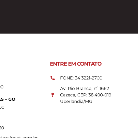
ENTRE EM CONTATO
FONE: 34 3221-2700
200
Av. Rio Branco, nº 1662
Cazeca, CEP: 38.400-019
S – GO
Uberlândia/MG
500
S
50
imafoods.com.br