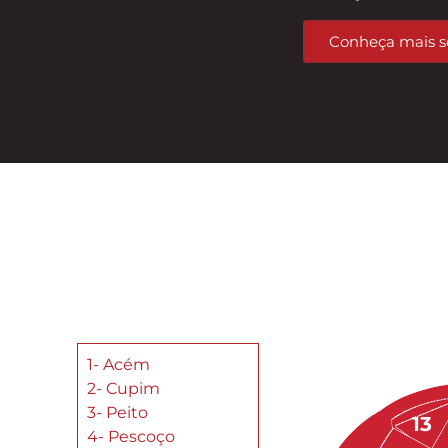
Conheça mais s
1- Acém
2- Cupim
3- Peito
13
4- Pescoço