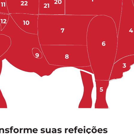
20
22
11
21
12
10
7
4
6
9
8
3
5
nsforme suas refeições