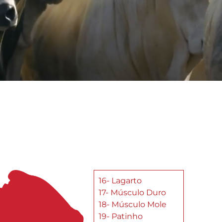
16- Lagarto
17- Músculo Duro
18- Músculo Mole
19- Patinho