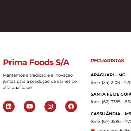
Prima Foods S/A
PECUARISTAS
ARAGUARI – MG
Mantemos a tradição e a inovação
juntas para a produção de carnes de
fone: (34) 2108 – 2
alta qualidade.
SANTA FÉ DE GOIÁ
fone: (62) 3385 – 8
CASSILÂNDIA – M
fone: (67) 3596 – 77
compragado@pr