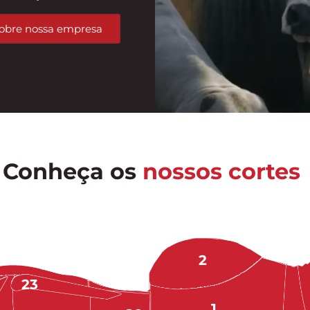
obre nossa empresa
Conheça os
nossos cortes
2
23
1